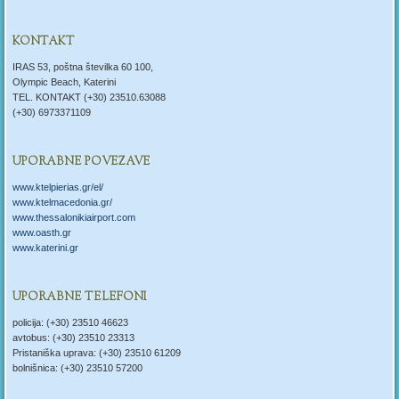
KONTAKT
IRAS 53, poštna številka 60 100,
Olympic Beach, Katerini
TEL. KONTAKT (+30) 23510.63088
(+30) 6973371109
UPORABNE POVEZAVE
www.ktelpierias.gr/el/
www.ktelmacedonia.gr/
www.thessalonikiairport.com
www.oasth.gr
www.katerini.gr
UPORABNE TELEFONI
policija: (+30) 23510 46623
avtobus: (+30) 23510 23313
Pristaniška uprava: (+30) 23510 61209
bolnišnica: (+30) 23510 57200