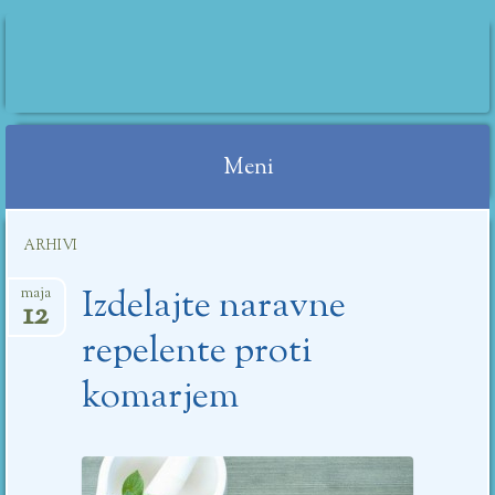
IRINI SOBE
Meni
Preskoči
ARHIVI
na
vsebino
Izdelajte naravne
maja
12
repelente proti
komarjem