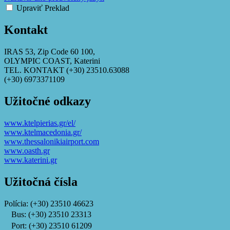
Upraviť Preklad
Kontakt
IRAS 53, Zip Code 60 100,
OLYMPIC COAST, Katerini
TEL. KONTAKT (+30) 23510.63088
(+30) 6973371109
Užitočné odkazy
www.ktelpierias.gr/el/
www.ktelmacedonia.gr/
www.thessalonikiairport.com
www.oasth.gr
www.katerini.gr
Užitočná čísla
Polícia: (+30) 23510 46623
Bus: (+30) 23510 23313
Port: (+30) 23510 61209