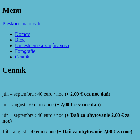
Menu
Irini Izby
Preskočiť na obsah
Domov
Blog
Umiestnenie a zaujímavosti
Fotografie
Cenník
Cenník
jún – septembra : 40 euro / noc
(+ 2,00 € cez noc daň)
júl – august: 50 euro / noc
(+ 2,00 € cez noc daň)
jún – septembra : 40 euro / noc
(+ Daň za ubytovanie 2,00 € za
noc)
Júl – august : 50 euro / noc
(+ Daň za ubytovanie 2,00 € za noc)