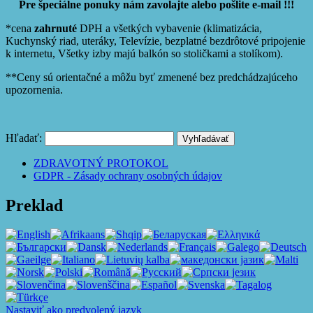
Pre špeciálne ponuky nám zavolajte alebo pošlite e-mail !!!
*cena
zahrnuté
DPH a všetkých vybavenie (klimatizácia,
Kuchynský riad, uteráky, Televízie, bezplatné bezdrôtové pripojenie
k internetu, Všetky izby majú balkón so stoličkami a stolíkom).
**Ceny sú orientačné a môžu byť zmenené bez predchádzajúceho
upozornenia.
Hľadať:
ZDRAVOTNÝ PROTOKOL
GDPR - Zásady ochrany osobných údajov
Preklad
Nastaviť ako predvolený jazyk