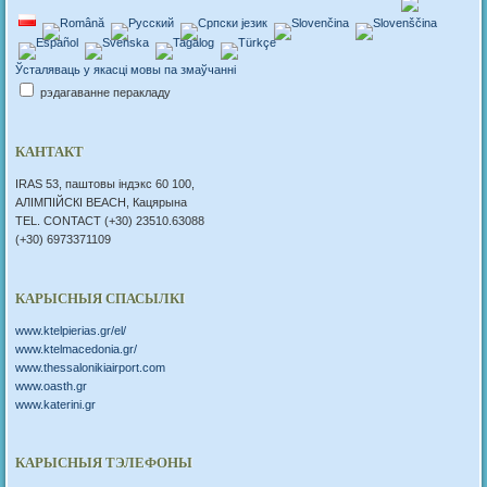
Ўсталяваць у якасці мовы па змаўчанні
рэдагаванне перакладу
КАНТАКТ
IRAS 53, паштовы індэкс 60 100,
АЛІМПІЙСКІ BEACH, Кацярына
TEL. CONTACT (+30) 23510.63088
(+30) 6973371109
КАРЫСНЫЯ СПАСЫЛКІ
www.ktelpierias.gr/el/
www.ktelmacedonia.gr/
www.thessalonikiairport.com
www.oasth.gr
www.katerini.gr
КАРЫСНЫЯ ТЭЛЕФОНЫ