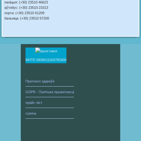
паліцыя: (+30) 23510 46623
аўтобус: (+30) 23510 23313
порта: (+30) 23510 61209
бальніца: (+30) 23510 57200
ΜΗΤΕ 0936Κ111Κ0765400
Пратокол здароўя
GDPR - Палітыка прыватнасці
прайс-ліст
сувязь