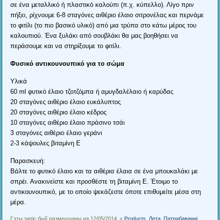
σε ένα μεταλλικό ή πλαστικό καλούπι
(
π.χ
.
κύπελλο
).
Λίγο πριν
πήξει
,
ρίχνουμε
6-8
σταγόνες αιθέριο έλαιο σιτρονέλας και περνάμε
το φιτίλι
(
το πιο βασικό υλικό
)
από μια τρύπα στο κάτω μέρος του
καλουπιού
.
Ένα ξυλάκι από σουβλάκι θα μας βοηθήσει να
περάσουμε και να στηρίξουμε το φιτίλι
.
Φυσικό αντικουνουπικό για το σώμα
Υλικά
60
ml φυτικό έλαιο τζοτζόμπα ή αμυγδαλέλαιο ή καρύδας
20
σταγόνες αιθέριο έλαιο ευκάλυπτος
20
σταγόνες αιθέριο έλαιο κέδρος
10
σταγόνες αιθέριο έλαιο πράσινο τσάι
3
σταγόνες αιθέριο έλαιο γεράνι
2-3
κάψουλες βιταμίνη Ε
Παρασκευή
:
Βάλτε το φυτικό έλαιο και τα αιθέρια έλαια σε ένα μπουκαλάκι με
σπρέι
.
Ανακινείστε και προσθέστε τη βιταμίνη Ε
.
Έτοιμο το
αντικουνουπικό
,
με το οποίο ψεκάζεστε όποτε επιθυμείτε μέσα στη
μέρα
.
Гэты запіс быў размешчаны на 12/05/2014, у
Products
,
Лета
,
Патрабаванні
.