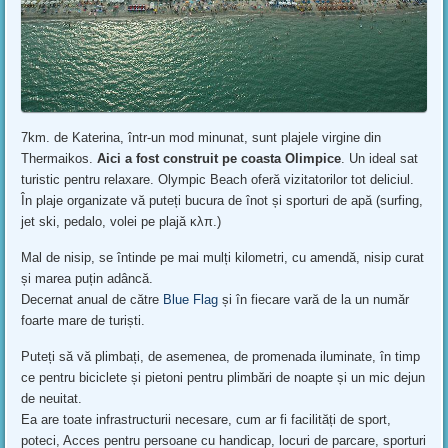
7km. de Katerina, într-un mod minunat, sunt plajele virgine din
Thermaikos.
Aici a fost construit pe coasta Olimpice
. Un ideal sat
turistic pentru relaxare. Olympic Beach oferă vizitatorilor tot deliciul.
În plaje organizate vă puteți bucura de înot și sporturi de apă (surfing,
jet ski, pedalo, volei pe plajă κλπ.)
Mal de nisip, se întinde pe mai mulți kilometri, cu amendă, nisip curat
și marea puțin adâncă.
Decernat anual de către
Blue Flag
și în fiecare vară de la un număr
foarte mare de turiști.
Puteți să vă plimbați, de asemenea, de promenada iluminate, în timp
ce pentru biciclete și pietoni pentru plimbări de noapte și un mic dejun
de neuitat.
Ea are toate infrastructurii necesare, cum ar fi facilități de sport,
poteci, Acces pentru persoane cu handicap, locuri de parcare, sporturi