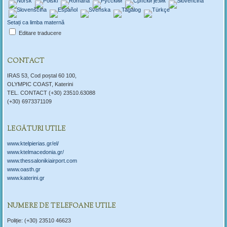
Setați ca limba maternă
Editare traducere
CONTACT
IRAS 53, Cod poștal 60 100,
OLYMPIC COAST, Katerini
TEL. CONTACT (+30) 23510.63088
(+30) 6973371109
LEGĂTURI UTILE
www.ktelpierias.gr/el/
www.ktelmacedonia.gr/
www.thessalonikiairport.com
www.oasth.gr
www.katerini.gr
NUMERE DE TELEFOANE UTILE
Poliție: (+30) 23510 46623