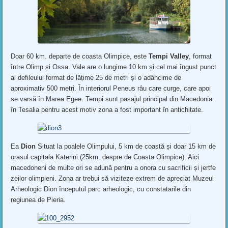
Doar 60 km. departe de coasta Olimpice, este
Tempi Valley
, format
între Olimp și Ossa. Vale are o lungime 10 km și cel mai îngust punct
al defileului format de lățime 25 de metri și o adâncime de
aproximativ 500 metri. În interiorul Peneus râu care curge, care apoi
se varsă în Marea Egee. Tempi sunt pasajul principal din Macedonia
în Tesalia pentru acest motiv zona a fost important în antichitate.
Ea
Dion
Situat la poalele Olimpului, 5 km de coastă și doar 15 km de
orasul capitala Katerini.(25km. despre de Coasta Olimpice). Aici
macedoneni de multe ori se adună pentru a onora cu sacrificii și jertfe
zeilor olimpieni. Zona ar trebui să viziteze extrem de apreciat Muzeul
Arheologic Dion începutul parc arheologic, cu constatarile din
regiunea de Pieria.