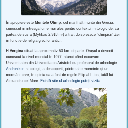
În apropiere este
Muntele Olimp
, cel mai înalt munte din Grecia,
cunoscut in intreaga lume mai ales pentru contextul mitologic de, ca
partea de sus a (Mytikas 2,918 m-) a trait doisprezece "olimpicii" Zeii
în funcție de religia grecilor antici.
Η
Vergina
situat la aproximativ 50 km. departe. Orașul a devenit
cunoscut la nivel mondial în 1977, atunci când excavare
Universitatea din Universitatea Aristotel cu profesorul de arheologie
Andronikos
si colegii, a descoperit, printre alte morminte și un
mormânt care, în opinia sa a fost de regele Filip al II-lea, tatăl lui
Alexandru cel Mare.
Există site-ul arheologic puteți vizita
.