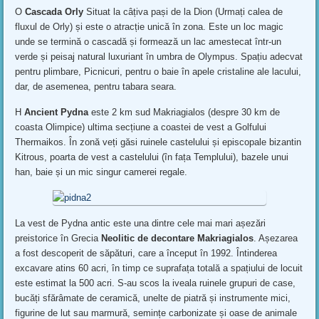
Ο
Cascada Orly
Situat la câțiva pași de la Dion (Urmați calea de
fluxul de Orly) și este o atracție unică în zona. Este un loc magic
unde se termină o cascadă și formează un lac amestecat într-un
verde și peisaj natural luxuriant în umbra de Olympus. Spațiu adecvat
pentru plimbare, Picnicuri, pentru o baie în apele cristaline ale lacului,
dar, de asemenea, pentru tabara seara.
Η
Ancient Pydna
este 2 km sud Makriagialos (despre 30 km de
coasta Olimpice) ultima secțiune a coastei de vest a Golfului
Thermaikos. În zonă veți găsi ruinele castelului și episcopale bizantin
Kitrous, poarta de vest a castelului (în fața Templului), bazele unui
han, baie și un mic singur camerei regale.
La vest de Pydna antic este una dintre cele mai mari așezări
preistorice în Grecia
Neolitic de decontare Makriagialos
. Așezarea
a fost descoperit de săpături, care a început în 1992. Întinderea
excavare atins 60 acri, în timp ce suprafața totală a spațiului de locuit
este estimat la 500 acri. S-au scos la iveala ruinele grupuri de case,
bucăți sfărâmate de ceramică, unelte de piatră și instrumente mici,
figurine de lut sau marmură, semințe carbonizate și oase de animale