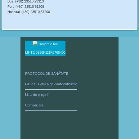
Bus: (+30) 23510 23313
Port: (+30) 23510 61209
Hospital: (+30) 23510 57200
ΜΗΤΕ 0936Κ111Κ0765400
PROTOCOL DE SĂNĂTATE
GDPR - Politica de confidențialitate
Lista de prețuri
Comunicare