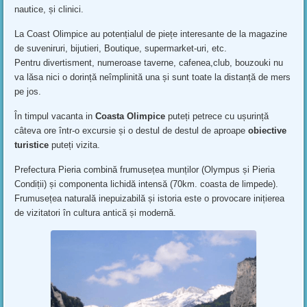
nautice, și clinici.
La Coast Olimpice au potențialul de piețe interesante de la magazine
de suveniruri, bijutieri, Boutique, supermarket-uri, etc.
Pentru divertisment, numeroase taverne, cafenea,club, bouzouki nu
va lăsa nici o dorință neîmplinită una și sunt toate la distanță de mers
pe jos.
În timpul vacanta in
Coasta Olimpice
puteți petrece cu ușurință
câteva ore într-o excursie și o destul de destul de aproape
obiective
turistice
puteți vizita.
Prefectura Pieria combină frumusețea munților (Olympus și Pieria
Condiții) și componenta lichidă intensă (70km. coasta de limpede).
Frumusețea naturală inepuizabilă și istoria este o provocare inițierea
de vizitatori în cultura antică și modernă.