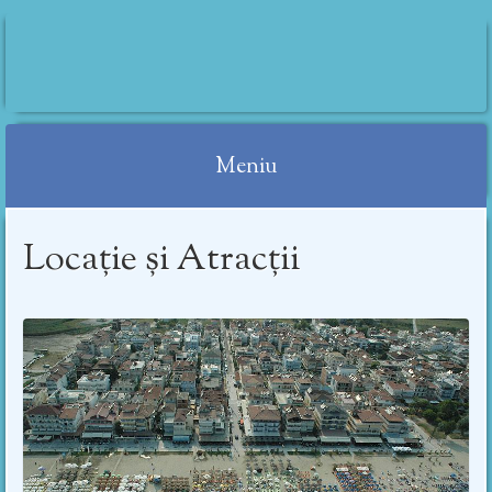
IRINI CAMERE
Meniu
Treci
Locație și Atracții
peste
conținut