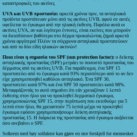
καταστροφικές του ακτίνες
UVA και UVB προστασία
:
αρκετά χρόνια πριν
,
τα αντιηλιακά
προϊόντα προστάτευαν μόνο από τις ακτίνες UVB
,
αφού σε αυτές
οφείλεται το έγκαυμα από την ηλιακή έκθεση
.
Παρόλα αυτά οι
ακτίνες UVA
,
αν και λιγότερο έντονες
,
είναι εκείνες που μπορούν
να διεισδύσουν βαθύτερα στο δέρμα προκαλώντας ζημιά αρκετά
χρόνια αργότερα
!
Πλέον τα σύγχρονα αντιηλιακά προστατεύουν
και από τα δύο είδη ηλιακών ακτινών
!
Ποια είναι η σημασία του SPF
(
sun protection factor
):
ο δείκτης
αντιηλιακής προστασίας
(
SPF
)
μετράει το ποσοστό προστασίας του
δέρματος από τις ακτίνες UVB
.
Για παράδειγμα
,
ένα SPF
15
προστατεύει από το έγκαυμα κατά
93%
περισσότερο από το αν δεν
είχε χρησιμοποιηθεί καθόλου αντιηλιακό
.
Ένα SPF
30,
προστατεύει κατά
97%
και ένα SPF
50
προστατεύει κατά
98%.
Μεταφράζοντάς το αυτό σημαίνει ότι εάν χρειαζόταν
1
λεπτό
έκθεσης στον ήλιο για να προκληθεί δερματικό έγκαυμα
,
χρησιμοποιώντας SPF
15,
στην περίπτωση που εκτεθούμε για
5
λεπτά στον ήλιο
,
θα χρειαστούν
75
λεπτά μέχρι να προκληθεί
έγκαυμα εφόσον χρησιμοποιήσουμε δείκτη ανιτηλιακής
προστασίας
15.
Η διάρκεια της προστασίας από έγκαυμα αυξάνεται
όσο ανεβαίνει ο SPF
.
Solkrem med høy solfaktor kan gjøre en stor forskjell for mennesker