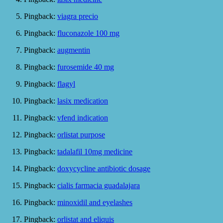
Pingback:
viagra precio
Pingback:
fluconazole
100
mg
Pingback:
augmentin
Pingback:
furosemide
40
mg
Pingback:
flagyl
Pingback:
lasix medication
Pingback:
vfend indication
Pingback:
orlistat purpose
Pingback:
tadalafil 10mg medicine
Pingback:
doxycycline antibiotic dosage
Pingback:
cialis farmacia guadalajara
Pingback:
minoxidil and eyelashes
Pingback:
orlistat and eliquis