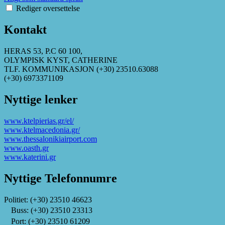
Rediger oversettelse
Kontakt
HERAS 53, P.C 60 100,
OLYMPISK KYST, CATHERINE
TLF. KOMMUNIKASJON (+30) 23510.63088
(+30) 6973371109
Nyttige lenker
www.ktelpierias.gr/el/
www.ktelmacedonia.gr/
www.thessalonikiairport.com
www.oasth.gr
www.katerini.gr
Nyttige Telefonnumre
Politiet: (+30) 23510 46623
Buss: (+30) 23510 23313
Port: (+30) 23510 61209