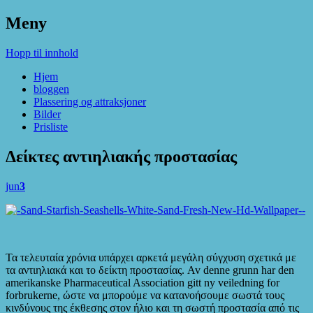
Meny
Irini Rom
Hopp til innhold
Hjem
bloggen
Plassering og attraksjoner
Bilder
Prisliste
Δείκτες αντιηλιακής προστασίας
jun
3
Τα τελευταία χρόνια υπάρχει αρκετά μεγάλη σύγχυση σχετικά με
τα αντιηλιακά και το δείκτη προστασίας
. Av denne grunn har den
amerikanske Pharmaceutical Association gitt ny veiledning for
forbrukerne,
ώστε να μπορούμε να κατανοήσουμε σωστά τους
κινδύνους της έκθεσης στον ήλιο και τη σωστή προστασία από τις