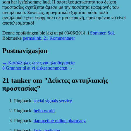
som har lysfølsomme hud.
Η αποτελεσματικότητα του δείκτη
προστασίας σχετίζεται άμεσα με την ποσότητα εφαρμογής του
αντιηλιακού
.
Συνεπώς
,
πραγματικά εξαρτάται πόσο πολύ
αντιηλιακό έχετε εφαρμόσει σε μια περιοχή
,
προκειμένου να είναι
αποτελεσματικό
!
Denne oppføringen ble lagt ut på 03/06/2014, i
Sommer
,
Sol
.
Bokmerke
permalink
.
21 Kommentarer
Postnavigasjon
←
Κατάλληλες ώρες για ηλιοθεραπεία
8 Grunner til at vi elsker sommeren
→
21 tanker om "
Δείκτες αντιηλιακής
προστασίας
”
Pingback:
social signals service
Pingback:
hello world
Pingback:
dapoxetine online pharmacy
Pingback:
lasix medicine