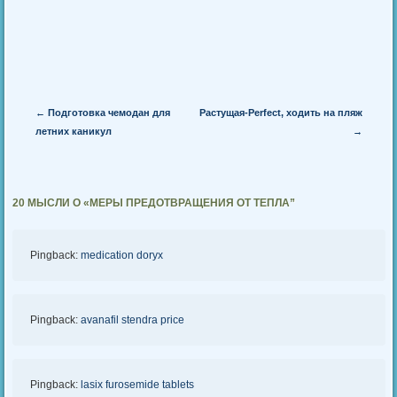
Сообщение навигации
←
Подготовка чемодан для
Растущая-Perfect, ходить на пляж
летних каникул
→
20 МЫСЛИ О «
МЕРЫ ПРЕДОТВРАЩЕНИЯ ОТ ТЕПЛА
”
Pingback:
medication doryx
Pingback:
avanafil stendra price
Pingback:
lasix furosemide tablets