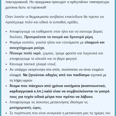
повседневной. Но праздники приходят и epikyndines температура
должна быть осторожной!
Οταν λοιπόν οι θερμοκρασία ανεβαίνει επικύνδυνα θα πρεπει να
προσέχουμε πολύ και ειδικά οι ευπαθείς ομάδες
.
Αποφεύγουμε να καθόμαστε στον ήλιο και να κάνουμε βαριές
δουλείες
.
Προτιμούνται τα σκιερά και δροσερά μέρη
.
Φοράμε καπέλο
,
γυαλιά ηλίου και ντυνόμαστε με
ελαφρυά και
ανοιχτόχρωμα ρούχα
.
Πίνουμε πολύ νερό
,
χυμούς
,
τρώμε φρούτα και λαχανικά και
αποφεύγουμε το αλκοόλ και το βαρύ φαγητό
.
Κάνουμε τακτικά χλιαρά ντουζ
.
Αν υπάρχει νεογέννητο στο σπίτι
,
συνίσταται να είναι ντυμένο
ελαφρά
.
Να ζητούνται οδηγίες από τον παιδίατρο
σχετικά με
τη λήψη υγρών
.
Άτομα που πάσχουν από χρόνια νοσήματα
(
αναπνευστικό
,
καρδιαγγειακά κ.λπ.
)
καλό είναι να συμβουλεύονται το γιατρό
τους για τυχόν ειδικά μέτρα που πρέπει να λάβουν
.
Αποφεύγουμε τις άσκοπες μετακινήσεις ιδιαίτερα τις
μεσημεριανές ώρες
.
Σε περίπτωση που είναι αναγκαία η μετακίνηση μας τις ημέρες του