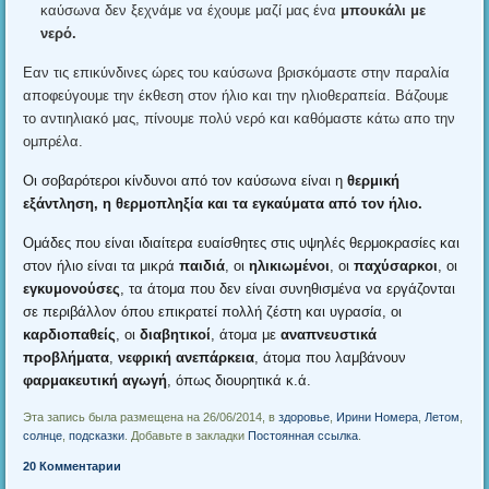
καύσωνα δεν ξεχνάμε να έχουμε μαζί μας ένα
μπουκάλι με
νερό
.
Εαν τις επικύνδινες ώρες του καύσωνα βρισκόμαστε στην παραλία
αποφεύγουμε την έκθεση στον ήλιο και την ηλιοθεραπεία
.
Βάζουμε
το αντιηλιακό μας
,
πίνουμε πολύ νερό και καθόμαστε κάτω απο την
ομπρέλα
.
Οι σοβαρότεροι κίνδυνοι από τον καύσωνα είναι η
θερμική
εξάντληση
,
η θερμοπληξία και τα εγκαύματα από τον ήλιο
.
Ομάδες που είναι ιδιαίτερα ευαίσθητες στις υψηλές θερμοκρασίες και
στον ήλιο είναι τα μικρά
παιδιά
,
οι
ηλικιωμένοι
,
οι
παχύσαρκοι
,
οι
εγκυμονούσες
,
τα άτομα που δεν είναι συνηθισμένα να εργάζονται
σε περιβάλλον όπου επικρατεί πολλή ζέστη και υγρασία
,
οι
καρδιοπαθείς
,
οι
διαβητικοί
,
άτομα με
αναπνευστικά
προβλήματα
,
νεφρική ανεπάρκεια
,
άτομα που λαμβάνουν
φαρμακευτική αγωγή
,
όπως διουρητικά κ.ά
.
Эта запись была размещена на 26/06/2014, в
здоровье
,
Ирини Номера
,
Летом
,
солнце
,
подсказки
. Добавьте в закладки
Постоянная ссылка
.
20 Комментарии