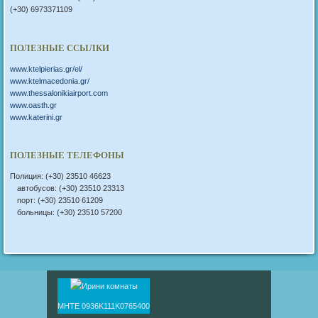
(+30) 6973371109
ПОЛЕЗНЫЕ ССЫЛКИ
www.ktelpierias.gr/el/
www.ktelmacedonia.gr/
www.thessalonikiairport.com
www.oasth.gr
www.katerini.gr
ПОЛЕЗНЫЕ ТЕЛЕФОНЫ
Полиция: (+30) 23510 46623
автобусов: (+30) 23510 23313
порт: (+30) 23510 61209
больницы: (+30) 23510 57200
ΜΗΤΕ 0936Κ111Κ0765400