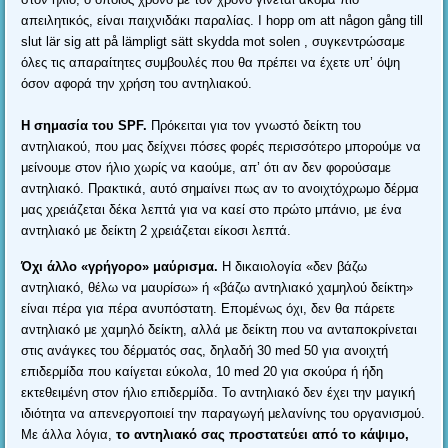
απειλητικός
,
είναι παιχνιδάκι παραλίας
. I hopp om att någon gång till
slut lär sig att på lämpligt sätt skydda mot solen ,
συγκεντρώσαμε
όλες τις απαραίτητες συμβουλές που θα πρέπει να έχετε υπ’ όψη
όσον αφορά την χρήση του αντηλιακού
.
Η σημασία του SPF
.
Πρόκειται για τον γνωστό δείκτη του
αντηλιακού
,
που μας δείχνει πόσες φορές περισσότερο μπορούμε να
μείνουμε στον ήλιο χωρίς να καούμε
,
απ’ ότι αν δεν φορούσαμε
αντηλιακό
.
Πρακτικά
,
αυτό σημαίνει πως αν το ανοιχτόχρωμο δέρμα
μας χρειάζεται δέκα λεπτά για να καεί στο πρώτο μπάνιο
,
με ένα
αντηλιακό με δείκτη
2
χρειάζεται είκοσι λεπτά
.
Όχι άλλο «γρήγορο» μαύρισμα
.
Η δικαιολογία «δεν βάζω
αντηλιακό
,
θέλω να μαυρίσω» ή «βάζω αντηλιακό χαμηλού δείκτη»
είναι πέρα για πέρα ανυπόστατη
.
Επομένως όχι
,
δεν θα πάρετε
αντηλιακό με χαμηλό δείκτη
,
αλλά με δείκτη που να ανταποκρίνεται
στις ανάγκες του δέρματός σας
,
δηλαδή
30 med 50
για ανοιχτή
επιδερμίδα που καίγεται εύκολα
, 10 med 20
για σκούρα ή ήδη
εκτεθειμένη στον ήλιο επιδερμίδα
.
Το αντηλιακό δεν έχει την μαγική
ιδιότητα να απενεργοποιεί την παραγωγή μελανίνης του οργανισμού
.
Με άλλα λόγια
,
το αντηλιακό σας προστατεύει από το κάψιμο
,