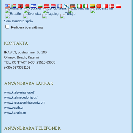
Som standard språk
Redigera översättning
KONTAKTA
IRAS 53, postnummer 60 100,
Olympic Beach, Katerini
TEL. KONTAKT (+30) 23510.63088
(+30) 6973371109
ANVÄNDBARA LÄNKAR
www.ktelpierias.gr/el/
www.ktelmacedonia.gr/
www.thessalonikiairport.com
www.oasth.gr
www.katerini.gr
ANVÄNDBARA TELEFONER