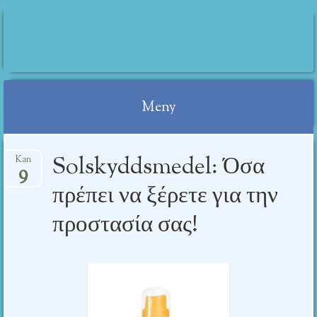
IRINI RUM
Meny
Gå
Solskyddsmedel:
Όσα
Kan
till
9
innehåll
πρέπει να ξέρετε για την
προστασία σας
!