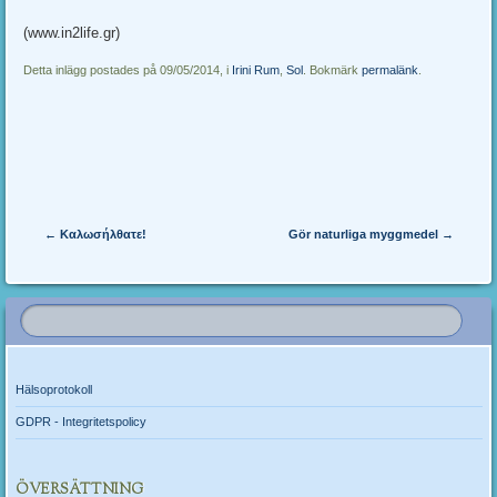
(www.in2life.gr)
Detta inlägg postades på 09/05/2014, i
Irini Rum
,
Sol
. Bokmärk
permalänk
.
post navigering
←
Καλωσήλθατε
!
Gör naturliga myggmedel
→
Hälsoprotokoll
GDPR - Integritetspolicy
ÖVERSÄTTNING