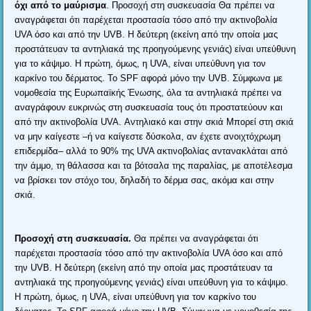
όχι από το μαύρισμα
.
Προσοχή στη συσκευασία Θα πρέπει να
αναγράφεται ότι παρέχεται προστασία τόσο από την ακτινοβολία
UVA όσο και από την UVB
.
Η δεύτερη
(
εκείνη από την οποία μας
προστάτευαν τα αντηλιακά της προηγούμενης γενιάς
)
είναι υπεύθυνη
για το κάψιμο
.
Η πρώτη
,
όμως
,
η UVA
,
είναι υπεύθυνη για τον
καρκίνο του δέρματος
.
Το SPF αφορά μόνο την UVB
.
Σύμφωνα με
νομοθεσία της Ευρωπαϊκής Ένωσης
,
όλα τα αντηλιακά πρέπει να
αναγράφουν ευκρινώς στη συσκευασία τους ότι προστατεύουν και
από την ακτινοβολία UVA
.
Αντηλιακό και στην σκιά Μπορεί στη σκιά
να μην καίγεστε –ή να καίγεστε δύσκολα
,
αν έχετε ανοιχτόχρωμη
επιδερμίδα– αλλά το
90%
της UVA ακτινοβολίας αντανακλάται από
την άμμο
,
τη θάλασσα και τα βότσαλα της παραλίας
,
με αποτέλεσμα
να βρίσκει τον στόχο του
,
δηλαδή το δέρμα σας
,
ακόμα και στην
σκιά
.
Προσοχή στη συσκευασία
.
Θα πρέπει να αναγράφεται ότι
παρέχεται προστασία τόσο από την ακτινοβολία UVA όσο και από
την UVB
.
Η δεύτερη
(
εκείνη από την οποία μας προστάτευαν τα
αντηλιακά της προηγούμενης γενιάς
)
είναι υπεύθυνη για το κάψιμο
.
Η πρώτη
,
όμως
,
η UVA
,
είναι υπεύθυνη για τον καρκίνο του