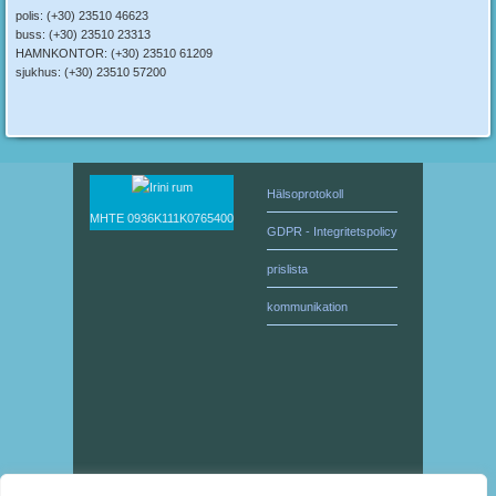
polis: (+30) 23510 46623
buss: (+30) 23510 23313
HAMNKONTOR: (+30) 23510 61209
sjukhus: (+30) 23510 57200
Hälsoprotokoll
ΜΗΤΕ 0936Κ111Κ0765400
GDPR - Integritetspolicy
prislista
kommunikation