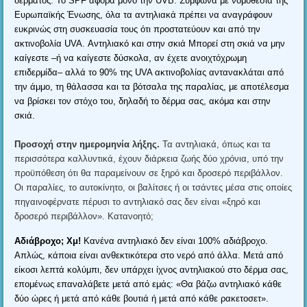
δέρματος
.
Το SPF αφορά μόνο την UVB
.
Σύμφωνα με νομοθεσία της
Ευρωπαϊκής Ένωσης
,
όλα τα αντηλιακά πρέπει να αναγράφουν
ευκρινώς στη συσκευασία τους ότι προστατεύουν και από την
ακτινοβολία UVA
.
Αντηλιακό και στην σκιά Μπορεί στη σκιά να μην
καίγεστε –ή να καίγεστε δύσκολα
,
αν έχετε ανοιχτόχρωμη
επιδερμίδα– αλλά το
90%
της UVA ακτινοβολίας αντανακλάται από
την άμμο
,
τη θάλασσα και τα βότσαλα της παραλίας
,
με αποτέλεσμα
να βρίσκει τον στόχο του
,
δηλαδή το δέρμα σας
,
ακόμα και στην
σκιά
.
Προσοχή στην ημερομηνία λήξης
.
Τα αντηλιακά
,
όπως και τα
περισσότερα καλλυντικά
,
έχουν διάρκεια ζωής δύο χρόνια
,
υπό την
προϋπόθεση ότι θα παραμείνουν σε ξηρό και δροσερό περιβάλλον
.
Οι παραλίες
,
το αυτοκίνητο
,
οι βαλίτσες ή οι τσάντες μέσα στις οποίες
πηγαινοφέρνατε πέρυσι το αντηλιακό σας δεν είναι «ξηρό και
δροσερό περιβάλλον»
.
Κατανοητό
;
Αδιάβροχο
;
Χμ
!
Κανένα αντηλιακό δεν είναι
100%
αδιάβροχο
.
Απλώς
,
κάποια είναι ανθεκτικότερα στο νερό από άλλα
.
Μετά από
είκοσι λεπτά κολύμπι
,
δεν υπάρχει ίχνος αντηλιακού στο δέρμα σας
,
επομένως επαναλάβετε μετά από εμάς
:
«Θα βάζω αντηλιακό κάθε
δύο ώρες ή μετά από κάθε βουτιά ή μετά από κάθε ρακετοσετ»
.